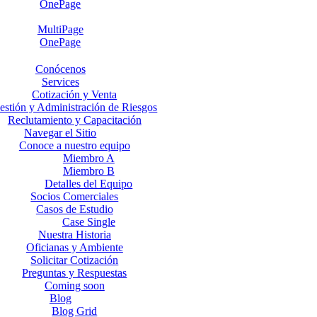
OnePage
MultiPage
OnePage
Conócenos
Services
Cotización y Venta
estión y Administración de Riesgos
Reclutamiento y Capacitación
Navegar el Sitio
Conoce a nuestro equipo
Miembro A
Miembro B
Detalles del Equipo
Socios Comerciales
Casos de Estudio
Case Single
Nuestra Historia
Oficianas y Ambiente
Solicitar Cotización
Preguntas y Respuestas
Coming soon
Blog
Blog Grid