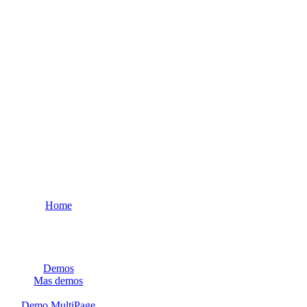
Home
Demos
Mas demos
Demo MultiPage